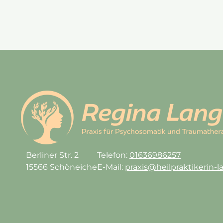
Berliner Str. 2
Telefon:
01636986257
15566 Schöneiche
E-Mail:
praxis@heilpraktikerin-