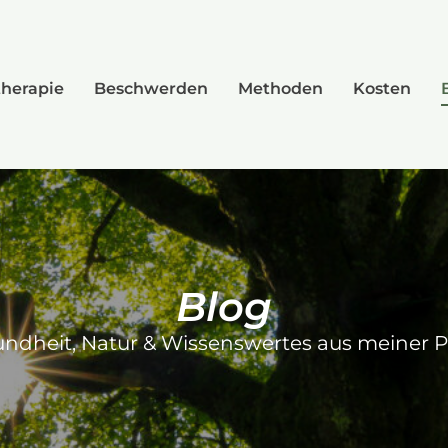
herapie
Beschwerden
Methoden
Kosten
Blog
ndheit, Natur & Wissenswertes aus meiner P