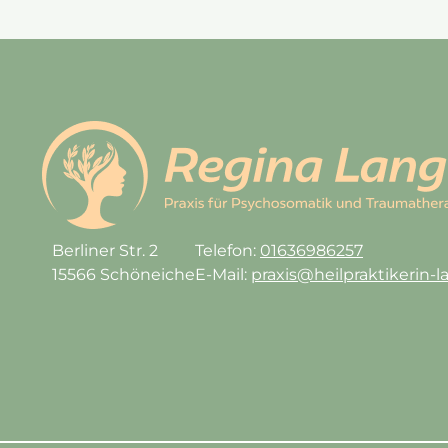
Berliner Str. 2
Telefon:
01636986257
15566 Schöneiche
E-Mail:
praxis@heilpraktikerin-